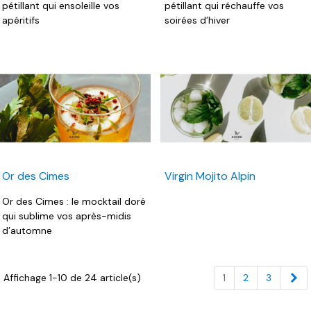
pétillant qui ensoleille vos
pétillant qui réchauffe vos
apéritifs
soirées d’hiver
Or des Cimes
Virgin Mojito Alpin
Or des Cimes : le mocktail doré
qui sublime vos après-midis
d’automne
Su
Affichage 1-10 de 24 article(s)
1
2
3