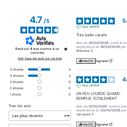
4.7
5
/
5
Avis vérifié
Très belle carafe
Avis du
25/02/2026
, suite à un
expérience du
16/02/2026
par
Basé sur
6
avis soumis à un
Maxime V.
contrôle
Voir tous les avis sur ce site
Utile
(0)
Signaler
5
étoiles
4
4
étoiles
2
4
3
étoiles
0
Avis vérifié
2
étoiles
0
UN PEU LOURDE QUAND 
1
étoile
0
REMPLIE TOTALEMENT
Trier les avis
Avis du
21/10/2025
, suite à une
expérience du
03/10/2025
par
Jacques F.
Utile
(0)
Signaler