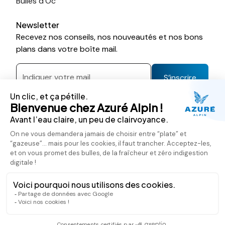
Bulles d’Oc
Newsletter
Recevez nos conseils, nos nouveautés et nos bons
plans dans votre boîte mail.
S’inscrire
Nous rejoindre sur les réseaux
CGV
Data
Cookies
© 2026 Azuré Alpin. Tout droits réservés. Design :
eklo
studio
/ Développement :
.Loud Technology
Crédit photo Marine du Sordet