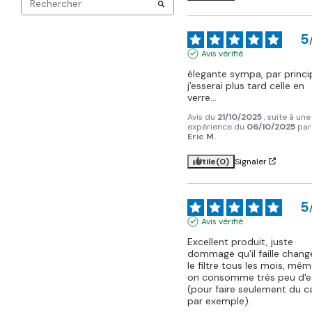
5
Avis vérifié
élegante sympa, par princip
j'esserai plus tard celle en 
verre...
Avis du
21/10/2025
, suite à une
expérience du
06/10/2025
par
Eric M.
Utile
(0)
Signaler
5
Avis vérifié
Excellent produit, juste 
dommage qu'il faille change
le filtre tous les mois, même
on consomme très peu d'e
(pour faire seulement du ca
par exemple).